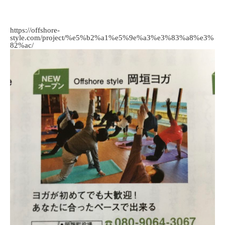
https://offshore-
style.com/project/%e5%b2%a1%e5%9e%a3%e3%83%a8%e3%
82%ac/