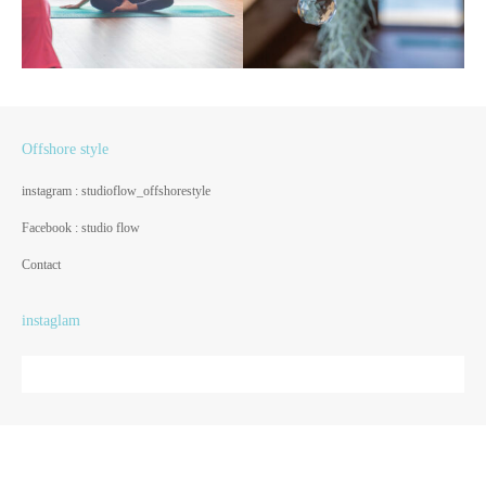
Offshore style
instagram : studioflow_offshorestyle
Facebook : studio flow
Contact
instaglam