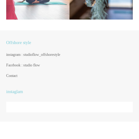
Offshore style
instagram : studioflow_offshorestyle
Facebook : studio flow
Contact
instaglam